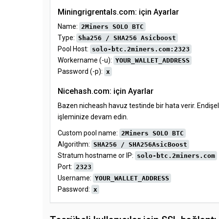
Miningrigrentals.com: için Ayarlar
Name:
2Miners SOLO BTC
Type:
Sha256 / SHA256 Asicboost
Pool Host:
solo-btc.2miners.com:2323
Workername (-u):
YOUR_WALLET_ADDRESS
Password (-p):
x
Nicehash.com: için Ayarlar
Bazen nicheash havuz testinde bir hata verir. Endişel
işleminize devam edin.
Custom pool name:
2Miners SOLO BTC
Algorithm:
SHA256 / SHA256AsicBoost
Stratum hostname or IP:
solo-btc.2miners.com
Port:
2323
Username:
YOUR_WALLET_ADDRESS
Password:
x