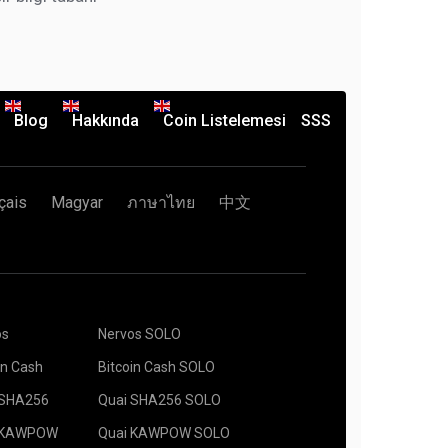
Blog
Hakkında
Coin Listelemesi
SSS
çais
Magyar
ภาษาไทย
中文
os
Nervos SOLO
in Cash
Bitcoin Cash SOLO
 SHA256
Quai SHA256 SOLO
 KAWPOW
Quai KAWPOW SOLO