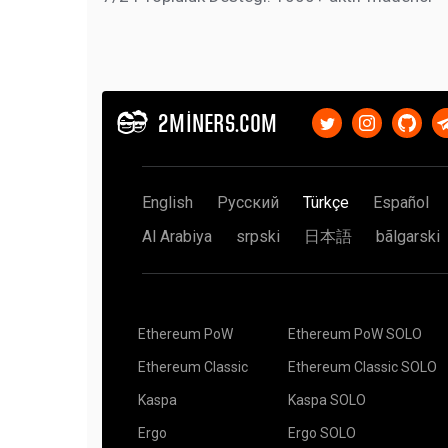
2MINERS.COM
English
Русский
Türkçe
Español
Al Arabiya
srpski
日本語
bãlgarski
Ethereum PoW
Ethereum PoW SOLO
Ethereum Classic
Ethereum Classic SOLO
Kaspa
Kaspa SOLO
Ergo
Ergo SOLO