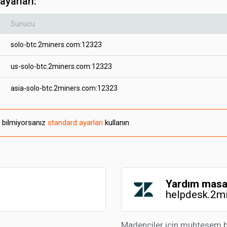
ayarları:
Sunucu
solo-btc.2miners.com:12323
us-solo-btc.2miners.com:12323
asia-solo-btc.2miners.com:12323
u bilmiyorsanız
standard ayarları
kullanın
Yardım masa
helpdesk.2m
Madenciler için muhteşem bir