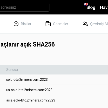
Blog
Hav
Bloklar
Ödemeler
Çevrimiçi M
başlanır açık SHA256
Sunucu
solo-btc.2miners.com:2323
us-solo-btc.2miners.com:2323
asia-solo-btc.2miners.com:2323