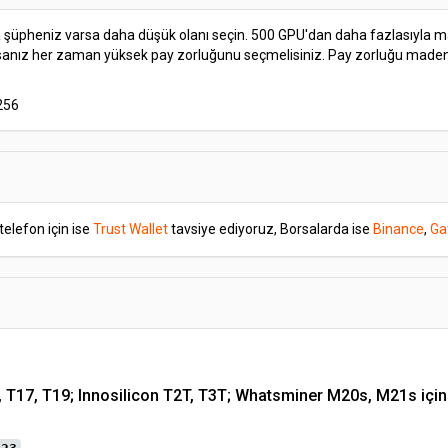
 şüpheniz varsa daha düşük olanı seçin. 500 GPU'dan daha fazlasıyla m
rsanız her zaman yüksek pay zorluğunu seçmelisiniz. Pay zorluğu madenc
256
 telefon için ise
Trust Wallet
tavsiye ediyoruz, Borsalarda ise
Binance
,
Ga
, T17, T19; Innosilicon T2T, T3T; Whatsminer M20s, M21s için 