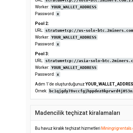
URL:
stratum+tcp://solo-btc.2miners.com:2
Worker:
YOUR_WALLET_ADDRESS
Password:
x
Pool 2:
URL:
stratum+tcp://us-solo-btc.2miners.co
Worker:
YOUR_WALLET_ADDRESS
Password:
x
Pool 3:
URL:
stratum+tcp://asia-solo-btc.2miners.
Worker:
YOUR_WALLET_ADDRESS
Password:
x
Adım 1'de oluşturduğunuz
YOUR_WALLET_ADDRE
Örnek:
bc1qjgdy78vccfgjhppdez8kprwrd4j053n
Madencilik teçhizat kiralamaları
Bu havuz kiralık teçhizat hizmetleri
Miningrigrentals