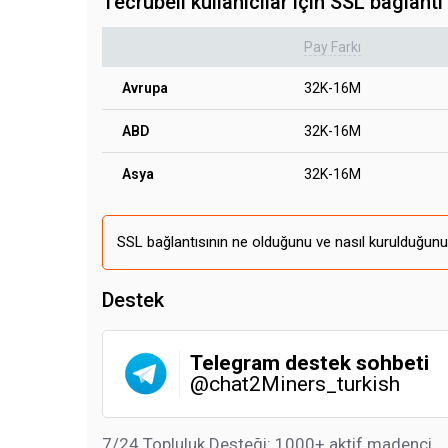
Tecrübeli kullanıcılar için SSL bağlantı 
Pay Farkı
Avrupa
32K-16M
ABD
32K-16M
Asya
32K-16M
SSL bağlantısının ne olduğunu ve nasıl kurulduğun
Destek
Telegram destek sohbeti
@chat2Miners_turkish
7/24 Topluluk Desteği: 1000+ aktif madenci