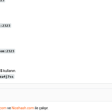
323
m:2323
com:2323
SS
kullanın.
za4j7ss
.com
ve
Nicehash.com
ile çalışır.