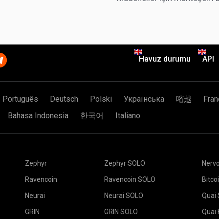
Havuz durumu
API
Português
Deutsch
Polski
Українська
㗂越
Fran
Bahasa Indonesia
한국어
Italiano
Zephyr
Zephyr SOLO
Nerv
Ravencoin
Ravencoin SOLO
Bitco
Neurai
Neurai SOLO
Quai
GRIN
GRIN SOLO
Quai