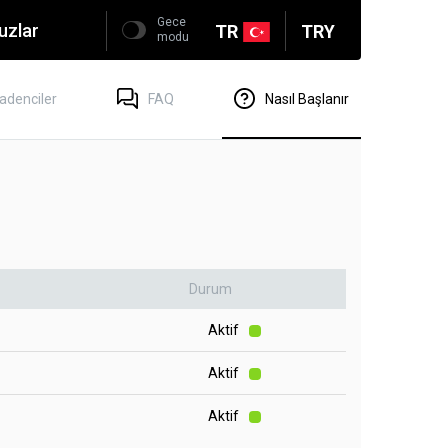
Gece
uzlar
TR
TRY
modu
adenciler
FAQ
Nasıl Başlanır
Durum
Aktif
Aktif
Aktif