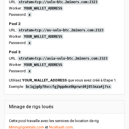
URL:
stratum+tcp://solo-btc.2miners.com:2323
Worker:
YOUR_WALLET_ADDRESS
Password:
x
Pool 2:
URL:
stratum+tcp://us-solo-btc.2miners.com:2323
Worker:
YOUR_WALLET_ADDRESS
Password:
x
Pool 3:
URL:
stratum+tcp://asia-solo-btc.2miners.com:2323
Worker:
YOUR_WALLET_ADDRESS
Password:
x
Utilisez
YOUR_WALLET_ADDRESS
que vous avez créé à Etape 1.
Exemple:
bc1qjgdy78vccfgjhppdez8kprwrd4j053nza4j7ss
Minage de rigs loués
Cette pool travaille avec les services de location de rig
Miningrigrentals.com
et
Nicehash.com
.