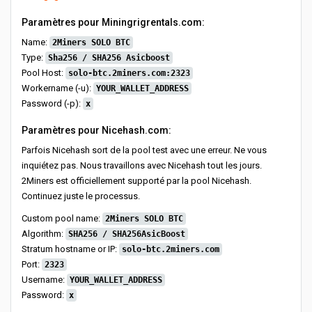
Paramètres pour Miningrigrentals.com:
Name:
2Miners SOLO BTC
Type:
Sha256 / SHA256 Asicboost
Pool Host:
solo-btc.2miners.com:2323
Workername (-u):
YOUR_WALLET_ADDRESS
Password (-p):
x
Paramètres pour Nicehash.com:
Parfois Nicehash sort de la pool test avec une erreur. Ne vous
inquiétez pas. Nous travaillons avec Nicehash tout les jours.
2Miners est officiellement supporté par la pool Nicehash.
Continuez juste le processus.
Custom pool name:
2Miners SOLO BTC
Algorithm:
SHA256 / SHA256AsicBoost
Stratum hostname or IP:
solo-btc.2miners.com
Port:
2323
Username:
YOUR_WALLET_ADDRESS
Password:
x