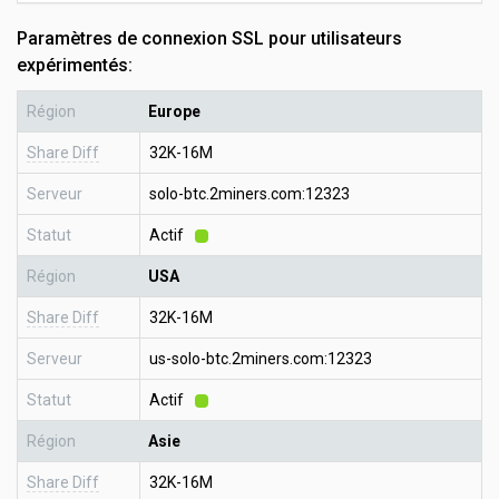
Paramètres de connexion SSL pour utilisateurs
expérimentés:
Région
Europe
Share Diff
32K-16M
Serveur
solo-btc.2miners.com:12323
Statut
Actif
Région
USA
Share Diff
32K-16M
Serveur
us-solo-btc.2miners.com:12323
Statut
Actif
Région
Asie
Share Diff
32K-16M