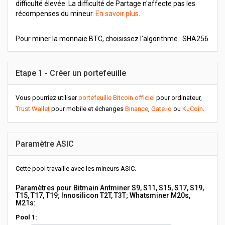
difficulté élevée. La difficulté de Partage n'affecte pas les
récompenses du mineur.
En savoir plus
.
Pour miner la monnaie BTC, choisissez l'algorithme : SHA256
Etape 1 - Créer un portefeuille
Vous pourriez utiliser
portefeuille Bitcoin officiel
pour ordinateur,
Trust Wallet
pour mobile et échanges
Binance
,
Gate.io
ou
KuCoin
.
Paramètre ASIC
Cette pool travaille avec les mineurs ASIC.
Paramètres pour Bitmain Antminer S9, S11, S15, S17, S19,
T15, T17, T19; Innosilicon T2T, T3T; Whatsminer M20s,
M21s:
Pool 1: