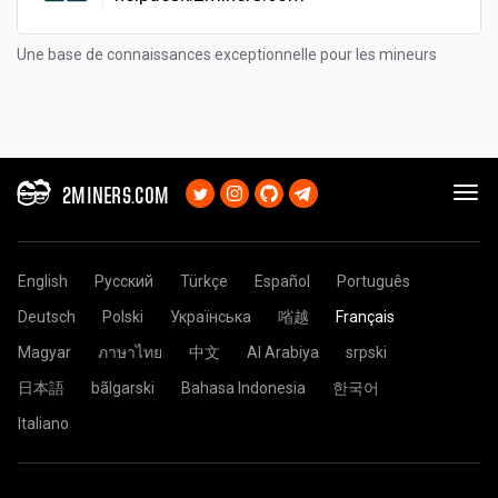
Une base de connaissances exceptionnelle pour les mineurs
2MINERS.COM
English
Русский
Türkçe
Español
Português
Deutsch
Polski
Українська
㗂越
Français
Magyar
ภาษาไทย
中文
Al Arabiya
srpski
日本語
bãlgarski
Bahasa Indonesia
한국어
Italiano