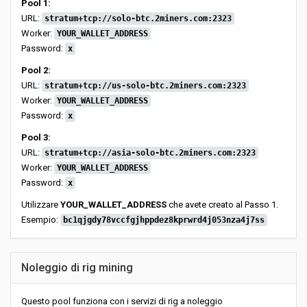
Pool 1:
URL:
stratum+tcp://solo-btc.2miners.com:2323
Worker:
YOUR_WALLET_ADDRESS
Password:
x
Pool 2:
URL:
stratum+tcp://us-solo-btc.2miners.com:2323
Worker:
YOUR_WALLET_ADDRESS
Password:
x
Pool 3:
URL:
stratum+tcp://asia-solo-btc.2miners.com:2323
Worker:
YOUR_WALLET_ADDRESS
Password:
x
Utilizzare
YOUR_WALLET_ADDRESS
che avete creato al Passo 1.
Esempio:
bc1qjgdy78vccfgjhppdez8kprwrd4j053nza4j7ss
Noleggio di rig mining
Questo pool funziona con i servizi di rig a noleggio