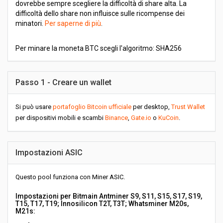
dovrebbe sempre scegliere la difficoltà di share alta. La
difficoltà dello share non influisce sulle ricompense dei
minatori.
Per saperne di più
.
Per minare la moneta BTC scegli l'algoritmo: SHA256
Passo 1 - Creare un wallet
Si può usare
portafoglio Bitcoin ufficiale
per desktop,
Trust Wallet
per dispositivi mobili e scambi
Binance
,
Gate.io
o
KuCoin
.
Impostazioni ASIC
Questo pool funziona con Miner ASIC.
Impostazioni per Bitmain Antminer S9, S11, S15, S17, S19,
T15, T17, T19; Innosilicon T2T, T3T; Whatsminer M20s,
M21s: