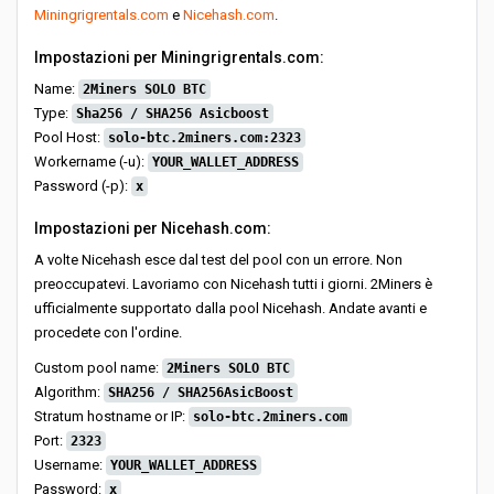
Miningrigrentals.com
e
Nicehash.com
.
Impostazioni per Miningrigrentals.com:
Name:
2Miners SOLO BTC
Type:
Sha256 / SHA256 Asicboost
Pool Host:
solo-btc.2miners.com:2323
Workername (-u):
YOUR_WALLET_ADDRESS
Password (-p):
x
Impostazioni per Nicehash.com:
A volte Nicehash esce dal test del pool con un errore. Non
preoccupatevi. Lavoriamo con Nicehash tutti i giorni. 2Miners è
ufficialmente supportato dalla pool Nicehash. Andate avanti e
procedete con l'ordine.
Custom pool name:
2Miners SOLO BTC
Algorithm:
SHA256 / SHA256AsicBoost
Stratum hostname or IP:
solo-btc.2miners.com
Port:
2323
Username:
YOUR_WALLET_ADDRESS
Password:
x