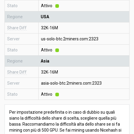
Stato
Attivo
Regione
USA
Share Diff
32K-16M
Server
us-solo-btc.2miners.com:2323
Stato
Attivo
Regione
Asia
Share Diff
32K-16M
Server
asia-solo-btc.2miners.com:2323
Stato
Attivo
Per impostazione predefinita o in caso di dubbio su quali
siano la difficoltà dello share di scelta, scegliere quella più
bassa. Raccomandiamo la difficoltà alta dello share se si fa
mining con più di 500 GPU. Se fai mining usando Nicehash si