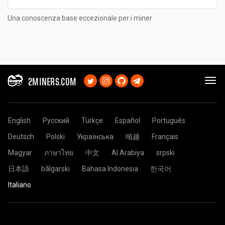
Una conoscenza base eccezionale per i miner
2MINERS.COM
English
Русский
Türkçe
Español
Português
Deutsch
Polski
Українська
㗂越
Français
Magyar
ภาษาไทย
中文
Al Arabiya
srpski
日本語
bãlgarski
Bahasa Indonesia
한국어
Italiano