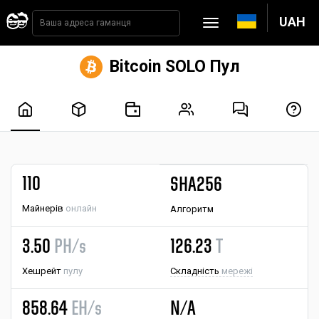
UAH
Bitcoin SOLO Пул
110
SHA256
Майнерів
онлайн
Алгоритм
3.50
PH/s
126.23
T
Хешрейт
пулу
Складність
мережі
858.64
EH/s
N/A