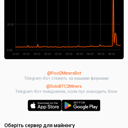
20.00
0.00
14:10
16:10
18:10
20:10
22:10
00:10
02:10
04:10
06:10
08:10
@Pool2MinersBot
Telegram-бот стежить за вашими фермами
@SoloBTC2Miners
Telegram-бот повідомляє, коли пул знаходить блок
Оберіть сервер для майнінгу