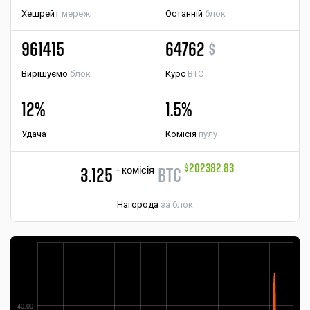
Хешрейт
мережі
Останній
блок
961415
64762
$
Вирішуємо
блок
Курс
BTC
12%
1.5%
Удача
Комісія
пулу
$202382.83
+ комісія
3.125
BTC
Нагорода
за блок
40.00