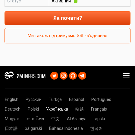
Статус
Активний
Як почати?
Ми також підтримуємо SSL-з'єднання
2MINERS.COM
English
Русский
Türkçe
Español
Português
Deutsch
Polski
Українська
㗂越
Français
Magyar
ภาษาไทย
中文
Al Arabiya
srpski
日本語
bãlgarski
Bahasa Indonesia
한국어