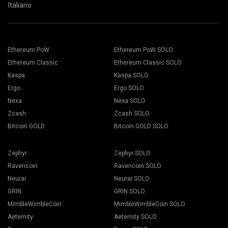
Italiano
Ethereum PoW
Ethereum PoW SOLO
Ethereum Classic
Ethereum Classic SOLO
Kaspa
Kaspa SOLO
Ergo
Ergo SOLO
Nexa
Nexa SOLO
Zcash
Zcash SOLO
Bitcoin GOLD
Bitcoin GOLD SOLO
Zephyr
Zephyr SOLO
Ravencoin
Ravencoin SOLO
Neurai
Neurai SOLO
GRIN
GRIN SOLO
MimbleWimbleCoin
MimbleWimbleCoin SOLO
Aeternity
Aeternity SOLO